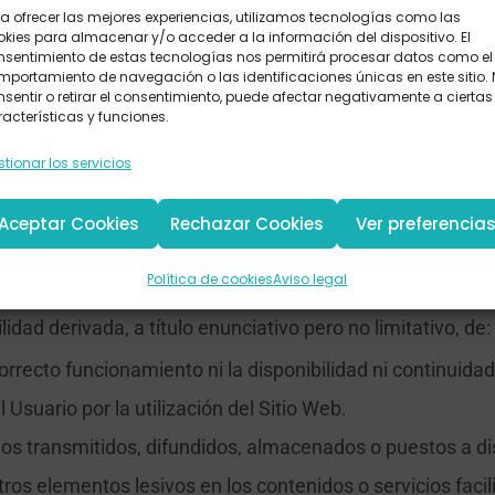
a ofrecer las mejores experiencias, utilizamos tecnologías como las
kies para almacenar y/o acceder a la información del dispositivo. El
nsentimiento de estas tecnologías nos permitirá procesar datos como el
portamiento de navegación o las identificaciones únicas en este sitio.
sentir o retirar el consentimiento, puede afectar negativamente a ciertas
acterísticas y funciones.
ara evitar errores en los contenidos que se publican en 
 facultad de poder modificarlos en cualquier momento. Ce
tionar los servicios
los contenidos proporcionados por terceros que puedan a
Aceptar Cookies
Rechazar Cookies
Ver preferencia
lidad
Política de cookies
Aviso legal
ad derivada, a título enunciativo pero no limitativo, de:
 correcto funcionamiento ni la disponibilidad ni continuid
suario por la utilización del Sitio Web.
dos transmitidos, difundidos, almacenados o puestos a di
tros elementos lesivos en los contenidos o servicios facil