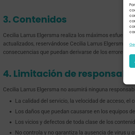
Par
coo
co
3. Contenidos
com
con
car
Cecilia Larrus Elgersma realiza los máximos esfuerzos p
actualizados, reservándose Cecilia Larrus Elgersma. la
Ges
consecuencias que puedan derivarse de los errores en 
4. Limitación de responsabi
Cecilia Larrus Elgersma no asumirá ninguna responsabilid
La calidad del servicio, la velocidad de acceso, el
Los daños que puedan causarse en los equipos del U
Los vicios y defectos de toda clase de los conteni
No controla y no garantiza la ausencia de virus u o