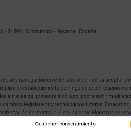
o · 31592 · Cintruénigo · Navarra · España
acceso y navegación en este sitio web implica aceptar y 
mplica el establecimiento de ningún tipo de relación comer
os a través del presente sitio web, podrá sufrir modificaci
os cambios legislativos y tecnológicos futuros. Estas mo
anifestación en contrario. Cecilia Larrus Elgersma se res
e o las normas de u so habituales en Internet, o bien si se 
Gestionar consentimiento
ido por una autoridad competente o en los demás supuesto