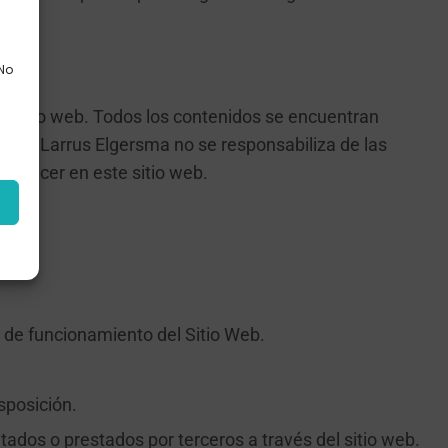
 No
el sitio web. Todos los contenidos se encuentran
cilia Larrus Elgersma no se responsabiliza de las
parecer en este sitio web.
s
ad de funcionamiento del Sitio Web.
sposición.
itados o prestados por terceros a través del sitio web.