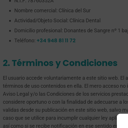
N.I.F: 78760352A
Nombre comercial: Clínica del Sur
Actividad/Objeto Social: Clínica Dental
Domicilio profesional: Donantes de Sangre nº 1 baj
+34 948 81 11 72
Teléfono:
2. Términos y Condiciones
El usuario accede voluntariamente a este sitio web. El 
términos de uso contenidos en ella. El mero acceso no i
Aviso Legal y/o las Condiciones de los servicios prestad
considere oportuno o con la finalidad de adecuarse a l
validas desde su publicación en este sitio web, salvo m
caso que se utilice para incumplir cualquier ley aplicabl
así como si se recibe notificación en ese sentido emit