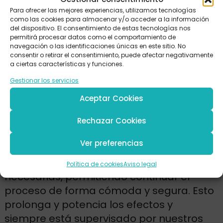
esperar realmente?
Para ofrecer las mejores experiencias, utilizamos tecnologías
como las cookies para almacenar y/o acceder a la información
Los resultados del blanqueamiento
del dispositivo. El consentimiento de estas tecnologías nos
permitirá procesar datos como el comportamiento de
dental profesional son visibles desde la
navegación o las identificaciones únicas en este sitio. No
consentir o retirar el consentimiento, puede afectar negativamente
primera sesión. Según el tipo de esmalte
a ciertas características y funciones.
y las manchas del paciente, se puede
Gestionar los servicios
aclarar entre 2 y 6 tonos, logrando una
sonrisa más brillante y rejuvenecida.
Aceptar Cookies
El tratamiento puede complementarse
Rechazar Cookies
con una fase en casa con
férulas
Ver preferencias
personalizadas
, que se entregan junto a
un kit completo con todas las pautas
Política de cookies
Aviso legal
necesarias, permitiendo continuar el
proceso de forma cómoda y segura. Esto
prolonga y potencia los efectos y
siempre está supervisado por nuestros