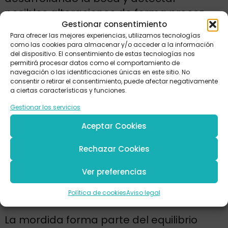
posibles alteraciones de forma precoz.
Gestionar consentimiento
Esto no significa que todos los niños
Para ofrecer las mejores experiencias, utilizamos tecnologías
como las cookies para almacenar y/o acceder a la información
necesiten tratamiento, pero sí que una
del dispositivo. El consentimiento de estas tecnologías nos
revisión a tiempo puede marcar la
permitirá procesar datos como el comportamiento de
navegación o las identificaciones únicas en este sitio. No
diferencia. En muchas ocasiones,
consentir o retirar el consentimiento, puede afectar negativamente
observar el desarrollo y controlar ciertos
a ciertas características y funciones.
hábitos ya ayuda a evitar complicaciones
Gestionar los servicios
posteriores.
Aceptar Cookies
Rechazar Cookies
Cómo influye la mordida
en el desarrollo oral y
Ver preferencias
facial
Política de cookies
Aviso legal
La mordida forma parte del equilibrio